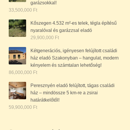
garázsokkal!
33,500,000
Ft
Kőszegen 4.532 m²-es telek, tégla építésű
nyaralóval és garázzsal eladó
29,900,000
Ft
Kétgenerációs, igényesen felújított családi
ház eladó Szakonyban – hangulat, modern
kényelem és számtalan lehetőség!
86,000,000
Ft
Peresznyén eladó felújított, tágas családi
ház – mindössze 5 km-re a zsirai
határátkelőtől!
59,900,000
Ft