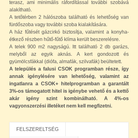
terasz, ami minimális ráfordítással további szobává
alakítható.
A tetőtérben 2 hálószoba található és lehetőség van
fürdőszoba vagy további szoba kialakítására.
A ház fűtését gázcirkó biztosítja, valamint a konyha-
étkező részben hűtő-fűtő klíma került beszerelésre.
A telek 900 m2 nagyságú. Itt található 2 db garázs,
melyből az egyik aknás. A kert gondozott és
gyümölcsfákkal (diófa, almafák, szilvafák) beültetett.
A település a falusi CSOK programban része, így
annak igénylésére van lehetőség, valamint az
ingatlanra a CSOK+ hitelprogramban a garantált
3%-os támogatott hitel is igénybe vehető és a kettő
akár igény szint kombinálható. A 4%-os
vagyonszerzési illetéket nem kell megfizetni.
FELSZERELTSÉG