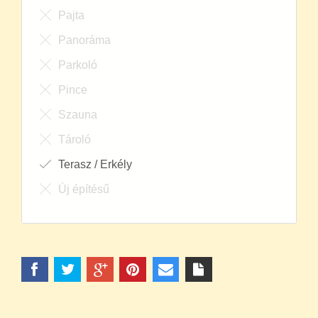
Pajta
Panoráma
Parkoló
Pince
Szauna
Tároló
Terasz / Erkély
Új építésű