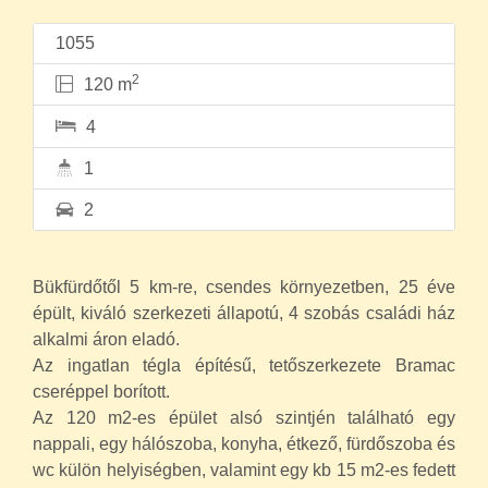
1055
2
120 m
4
1
2
Bükfürdőtől 5 km-re, csendes környezetben, 25 éve
épült, kiváló szerkezeti állapotú, 4 szobás családi ház
alkalmi áron eladó.
Az ingatlan tégla építésű, tetőszerkezete Bramac
cseréppel borított.
Az 120 m2-es épület alsó szintjén található egy
nappali, egy hálószoba, konyha, étkező, fürdőszoba és
wc külön helyiségben, valamint egy kb 15 m2-es fedett