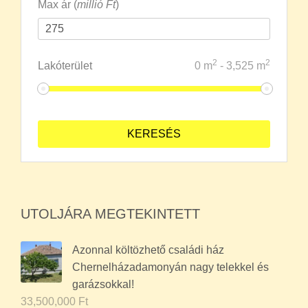
Max ár (
millió Ft
)
2
2
Lakóterület
0
m
-
3,525
m
UTOLJÁRA MEGTEKINTETT
Azonnal költözhető családi ház
Chernelházadamonyán nagy telekkel és
garázsokkal!
33,500,000
Ft