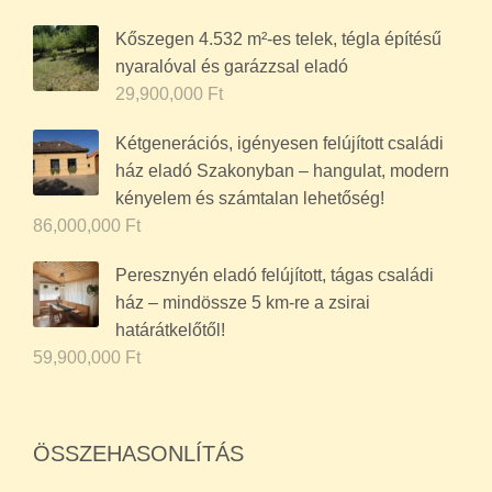
Kőszegen 4.532 m²-es telek, tégla építésű
nyaralóval és garázzsal eladó
29,900,000
Ft
Kétgenerációs, igényesen felújított családi
ház eladó Szakonyban – hangulat, modern
kényelem és számtalan lehetőség!
86,000,000
Ft
Peresznyén eladó felújított, tágas családi
ház – mindössze 5 km-re a zsirai
határátkelőtől!
59,900,000
Ft
ÖSSZEHASONLÍTÁS