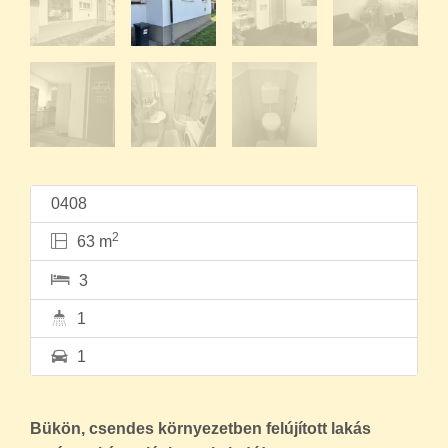
0408
2
63 m
3
1
1
Bükön, csendes környezetben felújított lakás