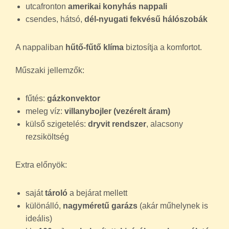
utcafronton
amerikai konyhás nappali
csendes, hátsó,
dél-nyugati fekvésű hálószobák
A nappaliban
hűtő-fűtő klíma
biztosítja a komfortot.
Műszaki jellemzők:
fűtés:
gázkonvektor
meleg víz:
villanybojler (vezérelt áram)
külső szigetelés:
dryvit rendszer
, alacsony
rezsiköltség
Extra előnyök:
saját
tároló
a bejárat mellett
különálló,
nagyméretű garázs
(akár műhelynek is
ideális)