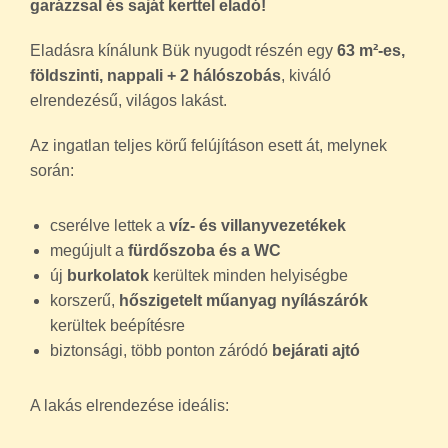
garázzsal és saját kerttel eladó!
Eladásra kínálunk Bük nyugodt részén egy
63 m²-es,
földszinti, nappali + 2 hálószobás
, kiváló
elrendezésű, világos lakást.
Az ingatlan teljes körű felújításon esett át, melynek
során:
cserélve lettek a
víz- és villanyvezetékek
megújult a
fürdőszoba és a WC
új
burkolatok
kerültek minden helyiségbe
korszerű,
hőszigetelt műanyag nyílászárók
kerültek beépítésre
biztonsági, több ponton záródó
bejárati ajtó
A lakás elrendezése ideális: