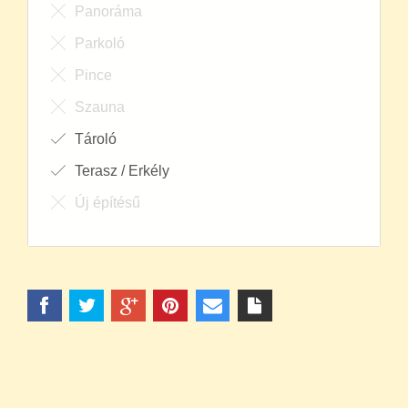
Panoráma
Parkoló
Pince
Szauna
Tároló
Terasz / Erkély
Új építésű