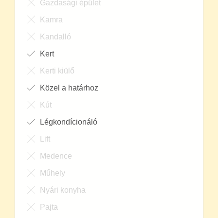
Gazdasági épület
Kamra
Kandalló
Kert
Kerti kiülő
Közel a határhoz
Kút
Légkondícionáló
Lift
Medence
Műhely
Nyári konyha
Pajta