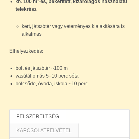
kb.
100 m²-es, bekerített, kizárólagos használatú
telekrész
kert, játszótér vagy veteményes kialakítására is
alkalmas
Elhelyezkedés:
bolt és játszótér ~100 m
vasútállomás 5–10 perc séta
bölcsőde, óvoda, iskola ~10 perc
FELSZERELTSÉG
KAPCSOLATFELVÉTEL