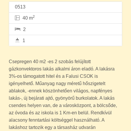
0513
2
40 m
2
1
Csepregen 40 m2 -es 2 szobás felújított
gázkonvektoros lakás alkalmi áron eladó. A lakásra
3%-os támogatott hitel és a Falusi CSOK is
igényelhető. Műanyag nagy méretű hőszigetelt
ablakok, -ennek köszönhetően világos, napfényes
lakás-, új bejárati ajtó, gyönyörű burkolatok. A lakás
csendes helyen van, de a városközpont, a bölcsőde,
az óvoda és az iskola is 1 Km-en belül. Rendkívül
alacsony fenntartási költséggel használható. A
lakáshoz tartozik egy a társasház udvarán