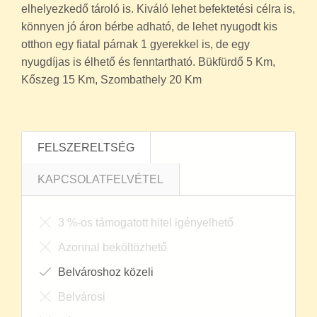
elhelyezkedő tároló is. Kiváló lehet befektetési célra is,
könnyen jó áron bérbe adható, de lehet nyugodt kis
otthon egy fiatal párnak 1 gyerekkel is, de egy
nyugdíjas is élhető és fenntartható. Bükfürdő 5 Km,
Kőszeg 15 Km, Szombathely 20 Km
FELSZERELTSÉG
KAPCSOLATFELVÉTEL
3 %-os támogatott hitel igényelhető
Azonnal beköltözhető
Belvároshoz közeli
Belvárosi