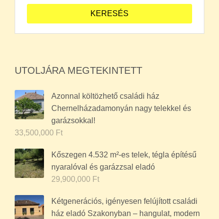
UTOLJÁRA MEGTEKINTETT
Azonnal költözhető családi ház
Chernelházadamonyán nagy telekkel és
garázsokkal!
33,500,000
Ft
Kőszegen 4.532 m²-es telek, tégla építésű
nyaralóval és garázzsal eladó
29,900,000
Ft
Kétgenerációs, igényesen felújított családi
ház eladó Szakonyban – hangulat, modern