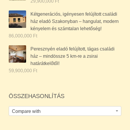
29,900,000
Ft
Kétgenerációs, igényesen felújított családi
ház eladó Szakonyban – hangulat, modern
kényelem és számtalan lehetőség!
86,000,000
Ft
Peresznyén eladó felújított, tágas családi
ház – mindössze 5 km-re a zsirai
határátkelőtől!
59,900,000
Ft
ÖSSZEHASONLÍTÁS
Compare with