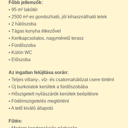
Főbb jellemzők:
• 95 m² lakótér
• 2500 m²-es gondozható, jól kihasználható telek
• 2 hálószoba
• Tágas konyha étkezővel
• Kertkapcsolatos, nagyméretű terasz
• Fürdőszoba
• Külön WC
• Előszoba
Az ingatlan felújítása során:
• Teljes villany-, víz- és csatornahálózat csere történt
• Új burkolatok kerültek a fürdőszobába
• Hőszigetelt nyílászárók kerültek beépítésre
• Födémszigetelés megtörtént
• A tető kiváló állapotú
Fűtés: