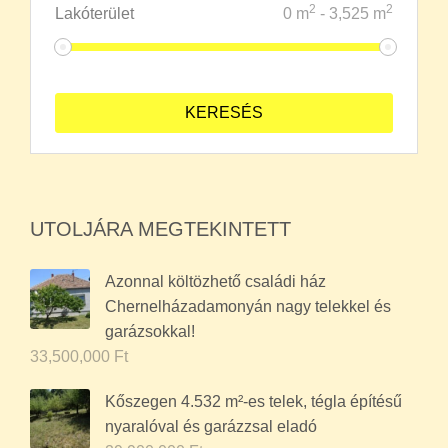
2
2
Lakóterület
0
m
-
3,525
m
UTOLJÁRA MEGTEKINTETT
Azonnal költözhető családi ház
Chernelházadamonyán nagy telekkel és
garázsokkal!
33,500,000
Ft
Kőszegen 4.532 m²-es telek, tégla építésű
nyaralóval és garázzsal eladó