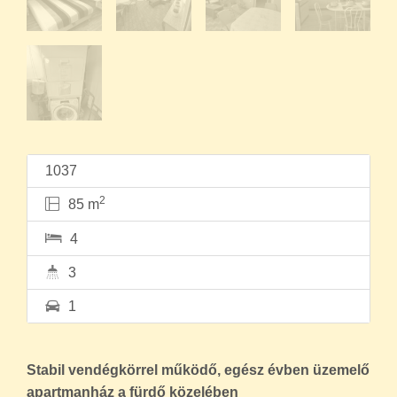
1037
2
85 m
4
3
1
Stabil vendégkörrel működő, egész évben üzemelő
apartmanház a fürdő közelében