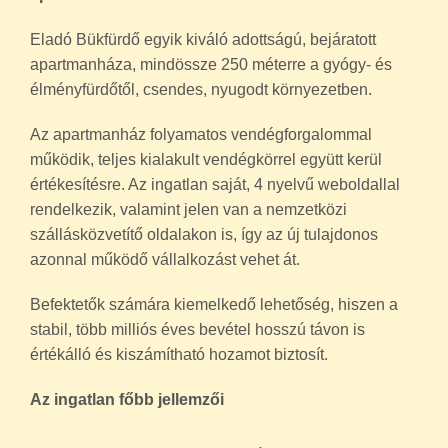
Eladó Bükfürdő egyik kiváló adottságú, bejáratott
apartmanháza, mindössze 250 méterre a gyógy- és
élményfürdőtől, csendes, nyugodt környezetben.
Az apartmanház folyamatos vendégforgalommal
működik, teljes kialakult vendégkörrel együtt kerül
értékesítésre. Az ingatlan saját, 4 nyelvű weboldallal
rendelkezik, valamint jelen van a nemzetközi
szállásközvetítő oldalakon is, így az új tulajdonos
azonnal működő vállalkozást vehet át.
Befektetők számára kiemelkedő lehetőség, hiszen a
stabil, több milliós éves bevétel hosszú távon is
értékálló és kiszámítható hozamot biztosít.
Az ingatlan főbb jellemzői