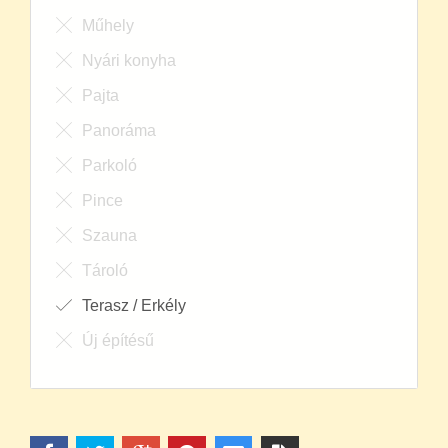
Műhely
Nyári konyha
Pajta
Panoráma
Parkoló
Pince
Szauna
Tároló
Terasz / Erkély
Új építésű