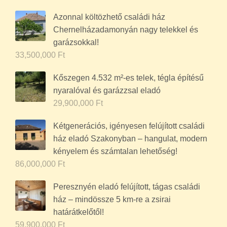
Azonnal költözhető családi ház
Chernelházadamonyán nagy telekkel és
garázsokkal!
33,500,000
Ft
Kőszegen 4.532 m²-es telek, tégla építésű
nyaralóval és garázzsal eladó
29,900,000
Ft
Kétgenerációs, igényesen felújított családi
ház eladó Szakonyban – hangulat, modern
kényelem és számtalan lehetőség!
86,000,000
Ft
Peresznyén eladó felújított, tágas családi
ház – mindössze 5 km-re a zsirai
határátkelőtől!
59,900,000
Ft