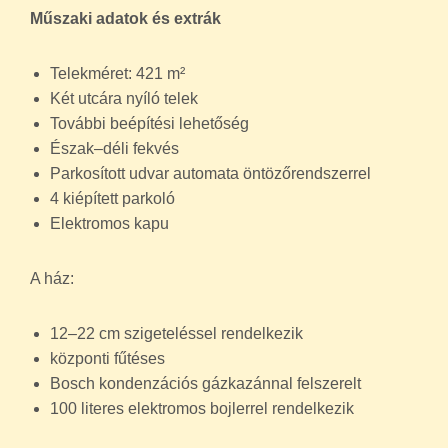
Műszaki adatok és extrák
Telekméret: 421 m²
Két utcára nyíló telek
További beépítési lehetőség
Észak–déli fekvés
Parkosított udvar automata öntözőrendszerrel
4 kiépített parkoló
Elektromos kapu
A ház:
12–22 cm szigeteléssel rendelkezik
központi fűtéses
Bosch kondenzációs gázkazánnal felszerelt
100 literes elektromos bojlerrel rendelkezik