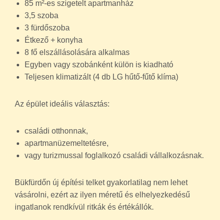
85 m²-es szigetelt apartmanház
3,5 szoba
3 fürdőszoba
Étkező + konyha
8 fő elszállásolására alkalmas
Egyben vagy szobánként külön is kiadható
Teljesen klimatizált (4 db LG hűtő-fűtő klíma)
Az épület ideális választás:
családi otthonnak,
apartmanüzemeltetésre,
vagy turizmussal foglalkozó családi vállalkozásnak.
Bükfürdőn új építési telket gyakorlatilag nem lehet
vásárolni, ezért az ilyen méretű és elhelyezkedésű
ingatlanok rendkívül ritkák és értékállók.