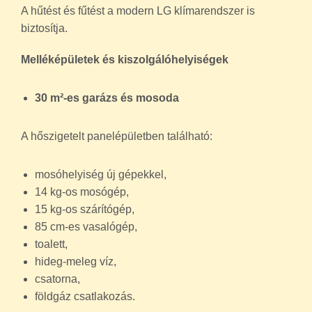
A hűtést és fűtést a modern LG klímarendszer is
biztosítja.
Melléképületek és kiszolgálóhelyiségek
30 m²-es garázs és mosoda
A hőszigetelt panelépületben található:
mosóhelyiség új gépekkel,
14 kg-os mosógép,
15 kg-os szárítógép,
85 cm-es vasalógép,
toalett,
hideg-meleg víz,
csatorna,
földgáz csatlakozás.