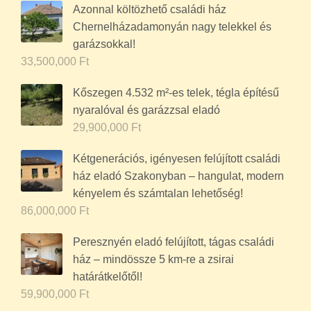
Azonnal költözhető családi ház
Chernelházadamonyán nagy telekkel és
garázsokkal!
33,500,000
Ft
Kőszegen 4.532 m²-es telek, tégla építésű
nyaralóval és garázzsal eladó
29,900,000
Ft
Kétgenerációs, igényesen felújított családi
ház eladó Szakonyban – hangulat, modern
kényelem és számtalan lehetőség!
86,000,000
Ft
Peresznyén eladó felújított, tágas családi
ház – mindössze 5 km-re a zsirai
határátkelőtől!
59,900,000
Ft