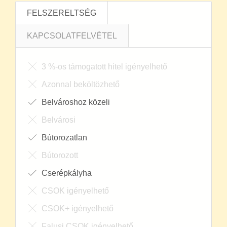
FELSZERELTSÉG
KAPCSOLATFELVÉTEL
3 %-os támogatott hitel igényelhető
Azonnal beköltözhető
Belvároshoz közeli
Belvárosi
Bútorozatlan
Bútorozott
Cserépkályha
CSOK igényelhető
CSOK+ igényelhető
Falusi CSOK igényelhető