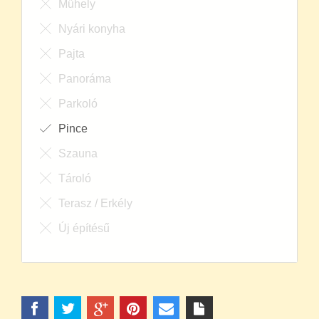
Műhely
Nyári konyha
Pajta
Panoráma
Parkoló
Pince
Szauna
Tároló
Terasz / Erkély
Új építésű