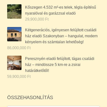
Kőszegen 4.532 m²-es telek, tégla építésű
nyaralóval és garázzsal eladó
29,900,000
Ft
Kétgenerációs, igényesen felújított családi
ház eladó Szakonyban – hangulat, modern
kényelem és számtalan lehetőség!
86,000,000
Ft
Peresznyén eladó felújított, tágas családi
ház – mindössze 5 km-re a zsirai
határátkelőtől!
59,900,000
Ft
ÖSSZEHASONLÍTÁS