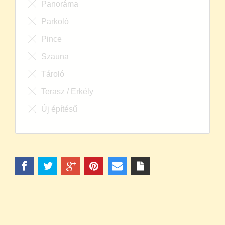
Panoráma
Parkoló
Pince
Szauna
Tároló
Terasz / Erkély
Új építésű