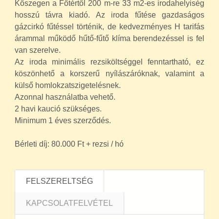
Kőszegen a Főtértől 200 m-re 33 m2-es irodahelyiség
hosszú távra kiadó.
Az iroda fűtése gazdaságos
gázcirkó fűtéssel történik, de kedvezményes H tarifás
árammal működő hűtő-fűtő klíma berendezéssel is fel
van szerelve.
Az iroda minimális rezsiköltséggel fenntartható, ez
köszönhető a korszerű nyílászáróknak, valamint a
külső homlokzatszigetelésnek.
Azonnal használatba vehető.
2 havi kaució szükséges.
Minimum 1 éves szerződés.
Bérleti díj: 80.000 Ft + rezsi / hó
FELSZERELTSÉG
KAPCSOLATFELVÉTEL