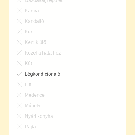
Gazdasági épület
Kamra
Kandalló
Kert
Kerti kiülő
Közel a határhoz
Kút
Légkondícionáló
Lift
Medence
Műhely
Nyári konyha
Pajta