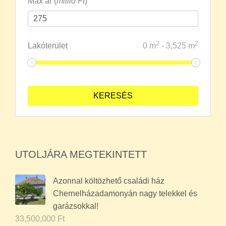
Max ár (
millió Ft
)
2
2
Lakóterület
0
m
-
3,525
m
UTOLJÁRA MEGTEKINTETT
Azonnal költözhető családi ház
Chernelházadamonyán nagy telekkel és
garázsokkal!
33,500,000
Ft