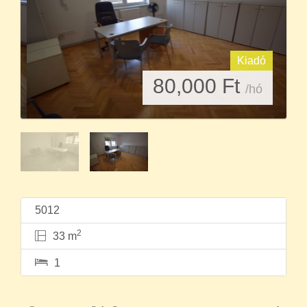
Kiadó
80,000
Ft
/hó
5012
2
33 m
1