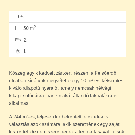
1051
2
50 m
2
1
Kőszeg egyik kedvelt zártkerti részén, a Felsőerdő
utcában kínálunk megvételre egy 50 m²-es, kétszintes,
kiváló állapotú nyaralót, amely nemcsak hétvégi
kikapcsolódásra, hanem akár állandó lakhatásra is
alkalmas.
A 244 m²-es, teljesen körbekerített telek ideális
választás azok számára, akik szeretnének egy saját
kis kertet, de nem szeretnének a fenntartásával túl sok