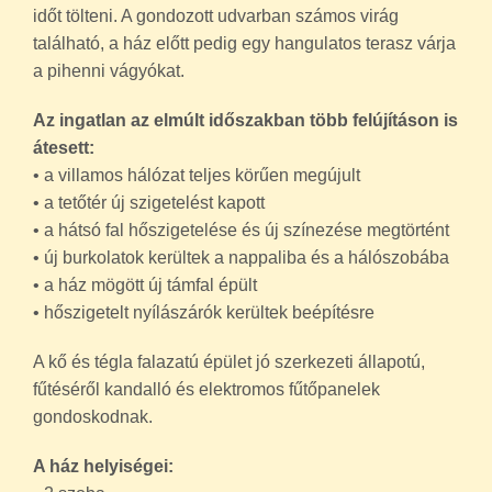
időt tölteni. A gondozott udvarban számos virág
található, a ház előtt pedig egy hangulatos terasz várja
a pihenni vágyókat.
Az ingatlan az elmúlt időszakban több felújításon is
átesett:
• a villamos hálózat teljes körűen megújult
• a tetőtér új szigetelést kapott
• a hátsó fal hőszigetelése és új színezése megtörtént
• új burkolatok kerültek a nappaliba és a hálószobába
• a ház mögött új támfal épült
• hőszigetelt nyílászárók kerültek beépítésre
A kő és tégla falazatú épület jó szerkezeti állapotú,
fűtéséről kandalló és elektromos fűtőpanelek
gondoskodnak.
A ház helyiségei: