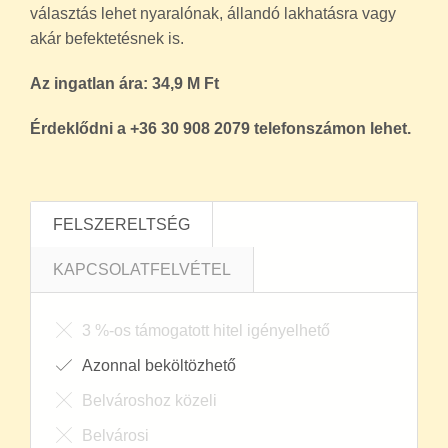
választás lehet nyaralónak, állandó lakhatásra vagy
akár befektetésnek is.
Az ingatlan ára: 34,9 M Ft
Érdeklődni a +36 30 908 2079 telefonszámon lehet.
FELSZERELTSÉG
KAPCSOLATFELVÉTEL
3 %-os támogatott hitel igényelhető
Azonnal beköltözhető
Belvároshoz közeli
Belvárosi