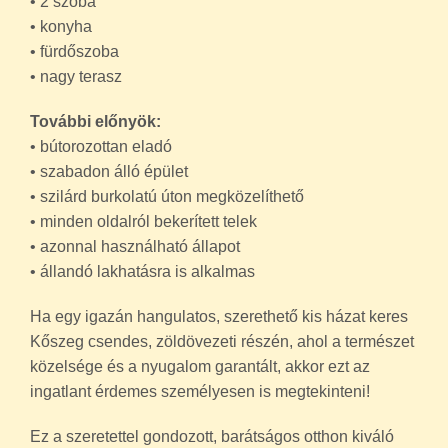
• 2 szoba
• konyha
• fürdőszoba
• nagy terasz
További előnyök:
• bútorozottan eladó
• szabadon álló épület
• szilárd burkolatú úton megközelíthető
• minden oldalról bekerített telek
• azonnal használható állapot
• állandó lakhatásra is alkalmas
Ha egy igazán hangulatos, szerethető kis házat keres
Kőszeg csendes, zöldövezeti részén, ahol a természet
közelsége és a nyugalom garantált, akkor ezt az
ingatlant érdemes személyesen is megtekinteni!
Ez a szeretettel gondozott, barátságos otthon kiváló