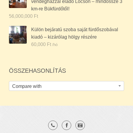
vendégházzal eladó Lócson – mindössze 3
km-re Bükfürdőtől!
56,000,000
Ft
Külön bejáratú szoba saját fürdőszobával
kiadó – kizárólag hölgy részére
60,000
Ft
/hó
ÖSSZEHASONLÍTÁS
Compare with