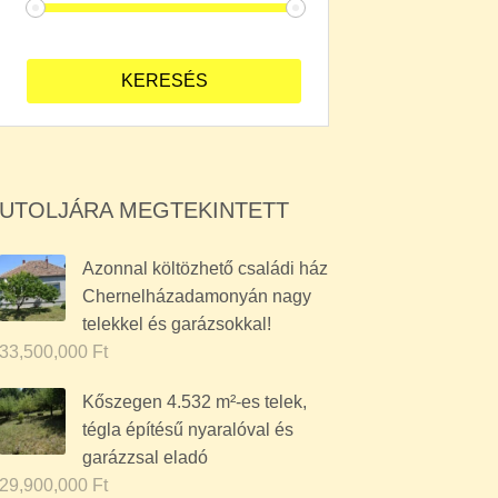
UTOLJÁRA MEGTEKINTETT
Azonnal költözhető családi ház
Chernelházadamonyán nagy
telekkel és garázsokkal!
33,500,000
Ft
Kőszegen 4.532 m²-es telek,
tégla építésű nyaralóval és
garázzsal eladó
29,900,000
Ft