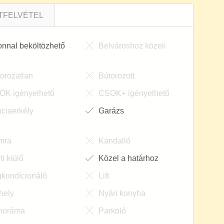
kondícionáló
Lift
hely
Nyári konyha
noráma
Parkoló
auna
Tároló
építésű