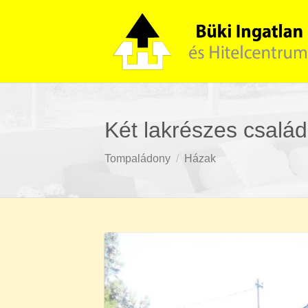
Két lakrészes csalá
Tompaládony
Házak