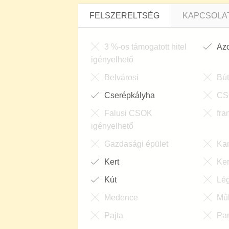
Kút
Lég
Medence
Mű
Pajta
Pa
Pince
Sz
Terasz / Erkély
Új 