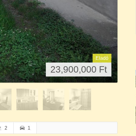
2
1
aládonyban – kedvező áron!
en eladó egy 1248 m²-es, bekerített telken fekvő, két
amely a melléképületekkel együtt 125 m².
gény szerint korszerűsíthető, így új tulajdonosa saját