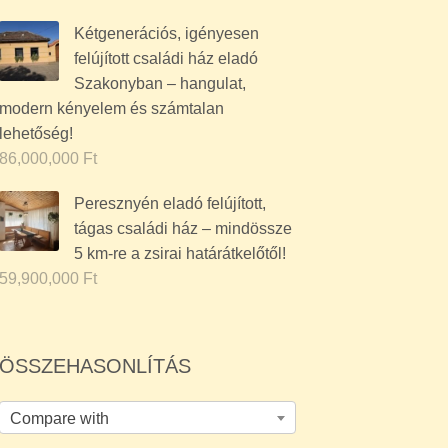
Kétgenerációs, igényesen
felújított családi ház eladó
Szakonyban – hangulat,
modern kényelem és számtalan
lehetőség!
86,000,000
Ft
Peresznyén eladó felújított,
tágas családi ház – mindössze
5 km-re a zsirai határátkelőtől!
59,900,000
Ft
ÖSSZEHASONLÍTÁS
Compare with