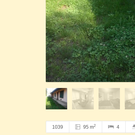
2
1039
95 m
4
Két lakrészes családi ház eladó Tomp
Tompaládony csendes, nyugodt környezetéb
külön lakrésszel rendelkező családi ház, 
Az ingatlan lakható állapotú, ugyanakkor i
elképzeléseire formálhatja.
Főbb jellemzők:
• 1248 m²-es telek
• két külön lakrész
• gázkonvektoros és cserépkályhás fűtés