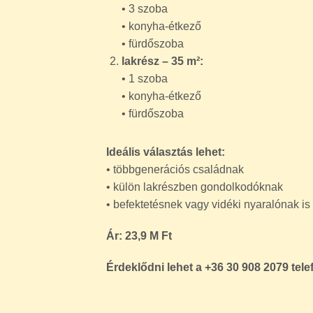
Ár: 23,9 M Ft
Érdeklődni lehet a +36 30 908 2079 tel
FELSZERELTSÉG
KAPCSOLA
3 %-os támogatott hitel
Azo
igényelhető
Belvárosi
Bút
Cserépkályha
CSO
Falusi CSOK
fra
igényelhető
Gazdasági épület
Ka
Kert
Kert