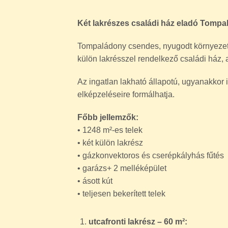
• garázs+ 2 melléképület
• ásott kút
• teljesen bekerített telek
utcafronti lakrész – 60 m²:
• 3 szoba
• konyha-étkező
• fürdőszoba
lakrész – 35 m²:
• 1 szoba
• konyha-étkező
• fürdőszoba
Ideális választás lehet:
• többgenerációs családnak
• külön lakrészben gondolkodóknak
• befektetésnek vagy vidéki nyaralónak is