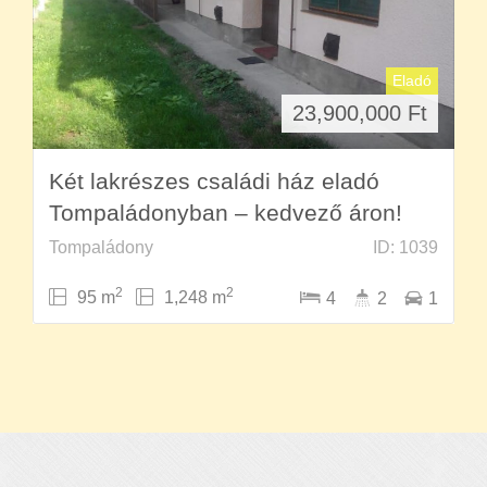
Eladó
23,900,000
Ft
Két lakrészes családi ház eladó
Tompaládonyban – kedvező áron!
Tompaládony
ID: 1039
2
2
95 m
1,248 m
4
2
1