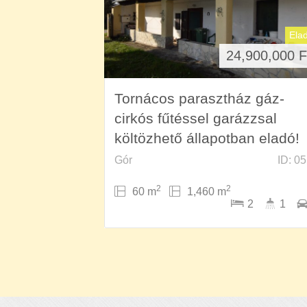
Ela
24,900,000
F
Tornácos parasztház gáz-
cirkós fűtéssel garázzsal
költözhető állapotban eladó!
Gór
ID: 0
2
2
60 m
1,460 m
2
1