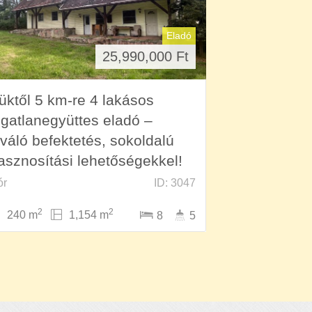
Eladó
25,990,000
Ft
üktől 5 km-re 4 lakásos
ngatlanegyüttes eladó –
iváló befektetés, sokoldalú
asznosítási lehetőségekkel!
ór
ID: 3047
2
2
240 m
1,154 m
8
5