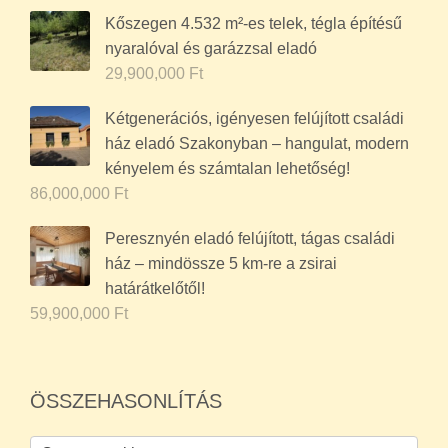
nyaralóval és garázzsal eladó
29,900,000
Ft
Kétgenerációs, igényesen felújított családi
ház eladó Szakonyban – hangulat, modern
kényelem és számtalan lehetőség!
86,000,000
Ft
Peresznyén eladó felújított, tágas családi
ház – mindössze 5 km-re a zsirai
határátkelőtől!
59,900,000
Ft
ÖSSZEHASONLÍTÁS
Compare with