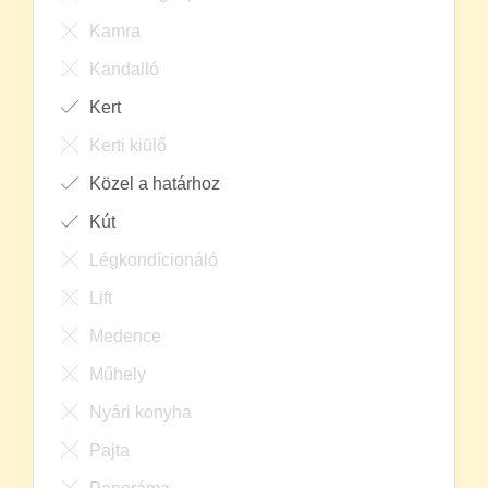
Kandalló
Kert
Kerti kiülő
Közel a határhoz
Kút
Légkondícionáló
Lift
Medence
Műhely
Nyári konyha
Pajta
Panoráma