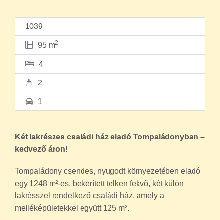
1039
2
95 m
4
2
1
Két lakrészes családi ház eladó Tompaládonyban –
kedvező áron!
Tompaládony csendes, nyugodt környezetében eladó
egy 1248 m²-es, bekerített telken fekvő, két külön
lakrésszel rendelkező családi ház, amely a
melléképületekkel együtt 125 m².
Az ingatlan lakható állapotú, ugyanakkor igény szerint