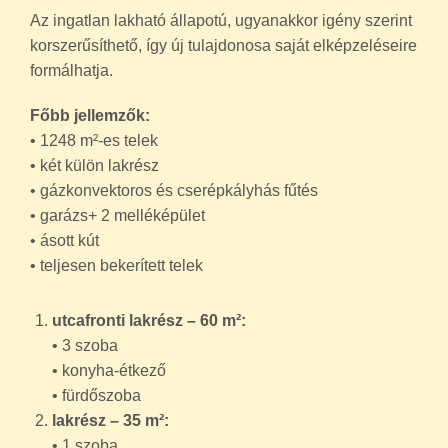
korszerűsíthető, így új tulajdonosa saját elképzeléseire
formálhatja.
Főbb jellemzők:
• 1248 m²-es telek
• két külön lakrész
• gázkonvektoros és cserépkályhás fűtés
• garázs+ 2 melléképület
• ásott kút
• teljesen bekerített telek
utcafronti lakrész – 60 m²:
• 3 szoba
• konyha-étkező
• fürdőszoba
lakrész – 35 m²:
• 1 szoba
• konyha-étkező