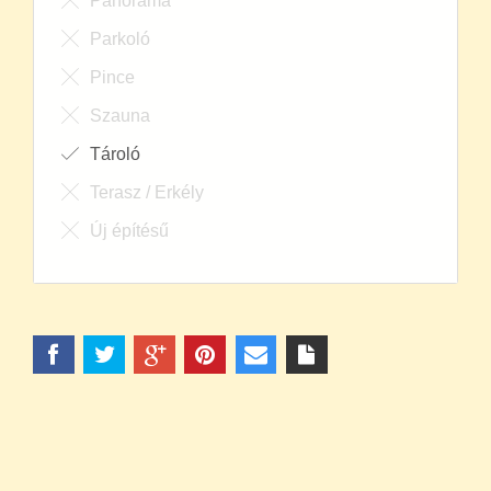
Parkoló
Pince
Szauna
Tároló
Terasz / Erkély
Új építésű
INGATLAN KERESŐ