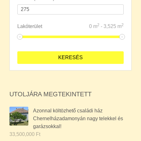
2
2
Lakóterület
0
m
-
3,525
m
UTOLJÁRA MEGTEKINTETT
Azonnal költözhető családi ház
Chernelházadamonyán nagy telekkel és
garázsokkal!
33,500,000
Ft
Kőszegen 4.532 m²-es telek, tégla építésű