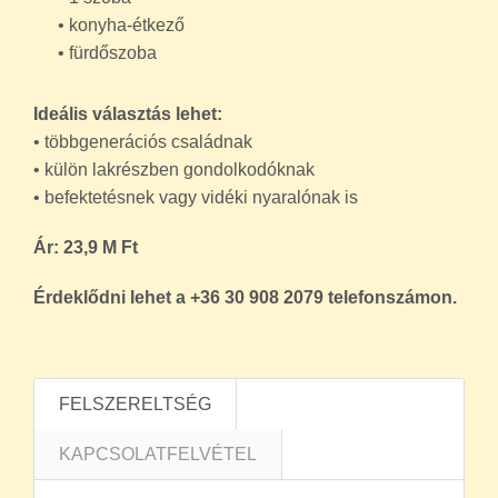
• fürdőszoba
Ideális választás lehet:
• többgenerációs családnak
• külön lakrészben gondolkodóknak
• befektetésnek vagy vidéki nyaralónak is
Ár: 23,9 M Ft
Érdeklődni lehet a +36 30 908 2079 telefonszámon.
FELSZERELTSÉG
KAPCSOLATFELVÉTEL
3 %-os támogatott hitel igényelhető