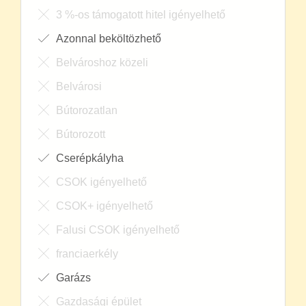
Azonnal beköltözhető
Belvároshoz közeli
Belvárosi
Bútorozatlan
Bútorozott
Cserépkályha
CSOK igényelhető
CSOK+ igényelhető
Falusi CSOK igényelhető
franciaerkély
Garázs
Gazdasági épület
Kamra